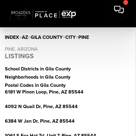
INDEX
>
AZ
>
GILA COUNTY
>
CITY
>
PINE
PINE, ARIZONA
LISTINGS
School Districts in Gila County
Neighborhoods in Gila County
Postal Codes in Gila County
6181 W Pinon Loop, Pine, AZ 85544
4092 N Quail Dr, Pine, AZ 85544
6384 W Jan Dr, Pine, AZ 85544
1061 S Fox Hat Trl, Unit 7, Pine, AZ 85544